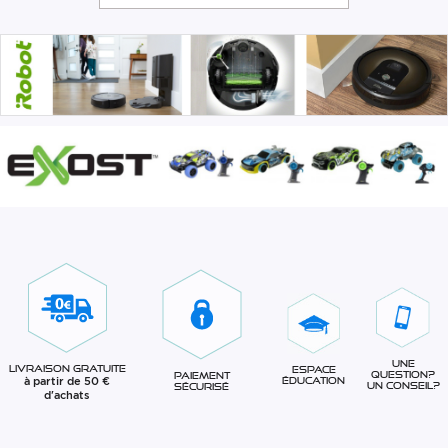
Une
Livraison gratuite
Espace
question?
Paiement
à partir de 50 €
éducation
Un conseil?
sécurisé
d'achats