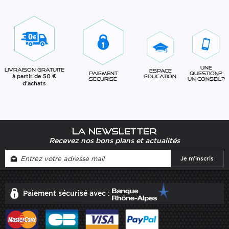
Une
Livraison gratuite
Espace
question?
Paiement
à partir de 50 €
éducation
Un conseil?
sécurisé
d'achats
La newsletter
Recevez nos bons plans et actualités
Paiement sécurisé avec :