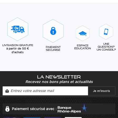
Une
Livraison gratuite
Espace
question?
Paiement
à partir de 50 €
éducation
Un conseil?
sécurisé
d'achats
La newsletter
Recevez nos bons plans et actualités
Paiement sécurisé avec :