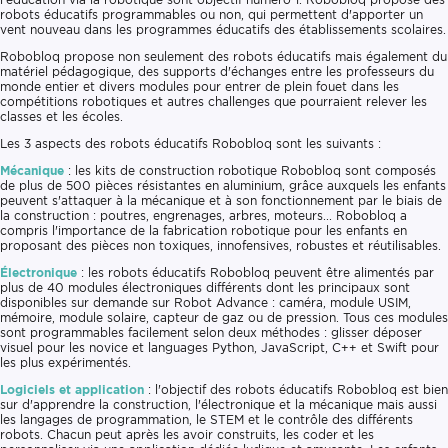
robots éducatifs programmables ou non, qui permettent d'apporter un
vent nouveau dans les programmes éducatifs des établissements scolaires.
Robobloq propose non seulement des robots éducatifs mais également du
matériel pédagogique, des supports d'échanges entre les professeurs du
monde entier et divers modules pour entrer de plein fouet dans les
compétitions robotiques et autres challenges que pourraient relever les
classes et les écoles.
Les 3 aspects des robots éducatifs Robobloq sont les suivants :
Mécanique
: les kits de construction robotique Robobloq sont composés
de plus de 500 pièces résistantes en aluminium, grâce auxquels les enfants
peuvent s'attaquer à la mécanique et à son fonctionnement par le biais de
la construction : poutres, engrenages, arbres, moteurs... Robobloq a
compris l'importance de la fabrication robotique pour les enfants en
proposant des pièces non toxiques, innofensives, robustes et réutilisables.
Électronique
: les robots éducatifs Robobloq peuvent être alimentés par
plus de 40 modules électroniques différents dont les principaux sont
disponibles sur demande sur Robot Advance : caméra, module USIM,
mémoire, module solaire, capteur de gaz ou de pression. Tous ces modules
sont programmables facilement selon deux méthodes : glisser déposer
visuel pour les novice et languages Python, JavaScript, C++ et Swift pour
les plus expérimentés.
Logiciels et application
: l'objectif des robots éducatifs Robobloq est bien
sur d'apprendre la construction, l'électronique et la mécanique mais aussi
les langages de programmation, le STEM et le contrôle des différents
robots. Chacun peut après les avoir construits, les coder et les