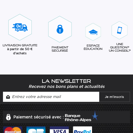
Une
Livraison gratuite
Espace
question?
Paiement
à partir de 50 €
éducation
Un conseil?
sécurisé
d'achats
La newsletter
Recevez nos bons plans et actualités
Paiement sécurisé avec :