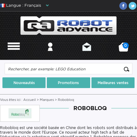
Langue : Français
0
MENU
MON COMPTE
CONTACT
MON PANIER
Nouveautés
Promotions
Meilleures ventes
Vous êtes ici :
Accueil
>
Marques
> Robobloq
ROBOBLOQ
Robobloq est une société basée en Chine dont les robots sont distribués à
travers le monde dont l'Europe. Ce nouvel acteur high tech a fait de
l'éducation via la robotique sont objectif numéro 1. Robobloq propose des