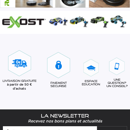
Une
Livraison gratuite
Espace
question?
Paiement
à partir de 50 €
éducation
Un conseil?
sécurisé
d'achats
La newsletter
Recevez nos bons plans et actualités