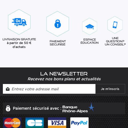
Une
Livraison gratuite
Espace
question?
Paiement
à partir de 50 €
éducation
Un conseil?
sécurisé
d'achats
La newsletter
Recevez nos bons plans et actualités
Paiement sécurisé avec :