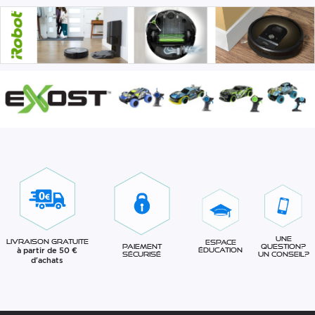
Une
Livraison gratuite
Espace
question?
Paiement
à partir de 50 €
éducation
Un conseil?
sécurisé
d'achats