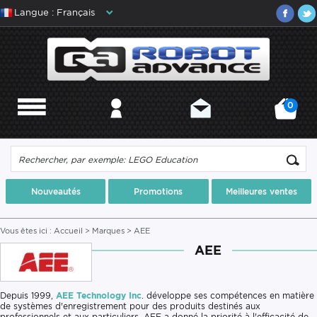
Langue : Français
0
MENU
MON COMPTE
CONTACT
MON PANIER
Nouveautés
Promotions
Meilleures ventes
Vous êtes ici :
Accueil
>
Marques
> AEE
AEE
Depuis 1999,
AEE Technology Inc
. développe ses compétences en matière
de systèmes d'enregistrement pour des produits destinés aux
professionnels et aux particuliers. AEE a donné la priorité à l'efficacité de