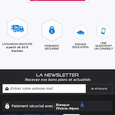
Une
Livraison gratuite
Espace
question?
Paiement
à partir de 50 €
éducation
Un conseil?
sécurisé
d'achats
La newsletter
Recevez nos bons plans et actualités
Paiement sécurisé avec :