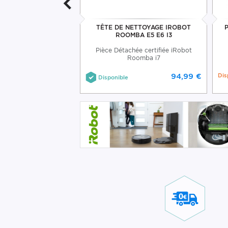
 IROBOT ROOMBA I5
TÊTE DE NETTOYAGE IROBOT
I8 J5
ROOMBA E5 E6 I3
e iRobot Roomba i8
Pièce Détachée certifiée iRobot
Certifié
Roomba i7
77,49 €
94,99 €
Dis
Disponible
73,69 €