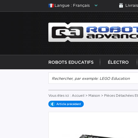
Langue : Français
Livrai
ROBOTS EDUCATIFS
ÉLECTRO
Vous êtes ici :
Accueil
>
Maison
>
Pièces Détachées Et
Article précédent