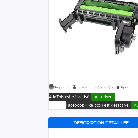
Envoyer à un(e) ami(e)
Ajouter à m
AddThis est désactivé.
Autoriser
Facebook (like box) est désactivé.
Au
Description détaillée