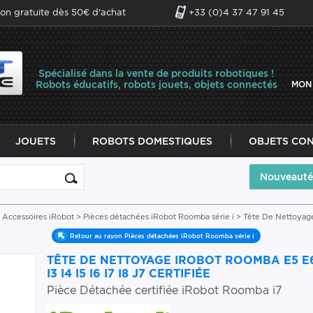
son gratuite dès 50€ d'achat
+33 (0)4 37 47 91 45
Spécialisé dans la vente de produits robotiques !
Robots éducatifs, robots jouets, objets connectés
MON
JOUETS
ROBOTS DOMESTIQUES
OBJETS CO
Nouveauté
 Accessoires iRobot
>
Pièces détachées iRobot Roomba série i
> Tête De Nettoyage 
Retour au rayon Pièces détachées iRobot Roomba série i
TÊTE DE NETTOYAGE IROBOT ROOMBA E5 E
I3 I4 I5 I6 I7 I8 J7 CERTIFIÉE
Pièce Détachée certifiée iRobot Roomba i7