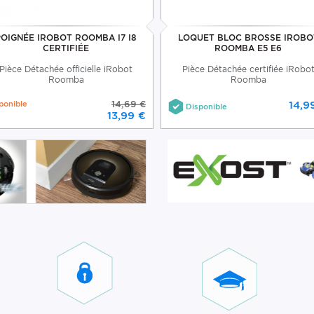
POIGNÉE IROBOT ROOMBA I7 I8
LOQUET BLOC BROSSE IROBO
CERTIFIÉE
ROOMBA E5 E6
Pièce Détachée officielle iRobot
Pièce Détachée certifiée iRobo
Roomba
Roomba
ponible
14,69 €
14,9
Disponible
13,99 €