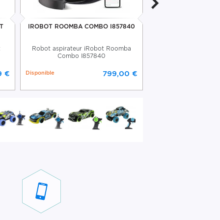
T
IROBOT ROOMBA COMBO I857840
IROBOT ROOMBA CO
t
Robot aspirateur iRobot Roomba
Robot aspirateur i
Combo I857840
Combo I81
9 €
Disponible
799,00 €
En rupture