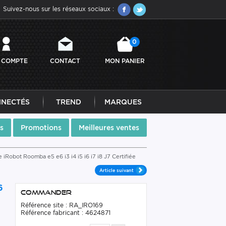
Suivez-nous sur les réseaux sociaux :
0
 COMPTE
CONTACT
MON PANIER
NNECTÉS
TREND
MARQUES
s
Promotions
Meilleures ventes
iRobot Roomba e5 e6 i3 i4 i5 i6 i7 i8 J7 Certifiée
Article suivant
6
Commander
Référence site : RA_IRO169
Référence fabricant : 4624871