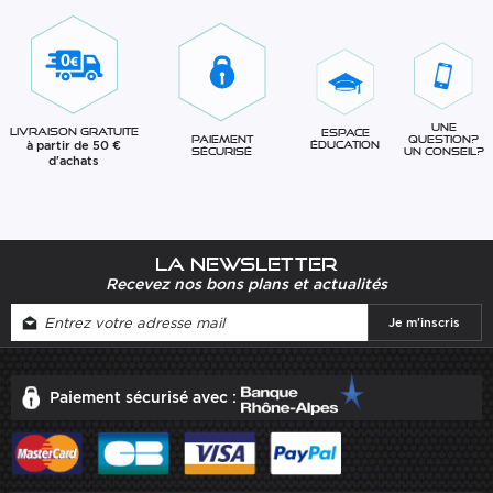
Une
Livraison gratuite
Espace
question?
Paiement
à partir de 50 €
éducation
Un conseil?
sécurisé
d'achats
La newsletter
Recevez nos bons plans et actualités
Paiement sécurisé avec :