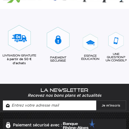
Une
Livraison gratuite
Espace
question?
Paiement
à partir de 50 €
éducation
Un conseil?
sécurisé
d'achats
La newsletter
Recevez nos bons plans et actualités
Paiement sécurisé avec :