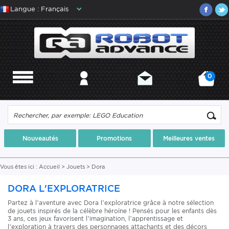
Langue : Français
0
MENU
MON COMPTE
CONTACT
MON PANIER
Nouveautés
Promotions
Meilleures ventes
Vous êtes ici :
Accueil
>
Jouets
>
Dora
DORA L'EXPLORATRICE
Partez à l’aventure avec Dora l’exploratrice grâce à notre sélection
de jouets inspirés de la célèbre héroïne ! Pensés pour les enfants dès
3 ans, ces jeux favorisent l’imagination, l’apprentissage et
l’exploration à travers des personnages attachants et des décors