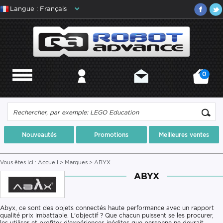
Langue : Français
0
MENU
MON COMPTE
CONTACT
MON PANIER
Nouveautés
Promotions
Meilleures ventes
Vous êtes ici :
Accueil
>
Marques
> ABYX
ABYX
Abyx, ce sont des objets connectés haute performance avec un rapport
qualité prix imbattable. L'objectif ? Que chacun puissent se les procurer,
les utiliser et profiter d'expériences inédites que personne ne devrait