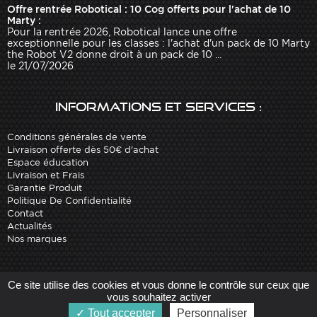
Offre rentrée Robotical : 10 Cog offerts pour l'achat de 10
Marty :
Pour la rentrée 2026, Robotical lance une offre
exceptionnelle pour les classes : l'achat d'un pack de 10 Marty
the Robot V2 donne droit à un pack de 10 ...
le 21/07/2026
Informations et services :
Conditions générales de vente
Livraison offerte dès 50€ d'achat
Espace éducation
Livraison et Frais
Garantie Produit
Politique De Confidentialité
Contact
Actualités
Nos marques
Site réalisé par
Arobases
-
Ce site utilise des cookies et vous donne le contrôle sur ceux que
Copyright 2010-2023 www.robot-advance.com
vous souhaitez activer
Tout accepter
Personnaliser