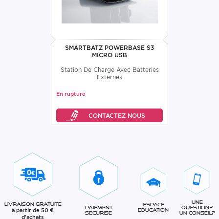
SMARTBATZ POWERBASE S3
MICRO USB
Station De Charge Avec Batteries
Externes
En rupture
Une
Livraison gratuite
Espace
question?
Paiement
à partir de 50 €
éducation
Un conseil?
sécurisé
d'achats