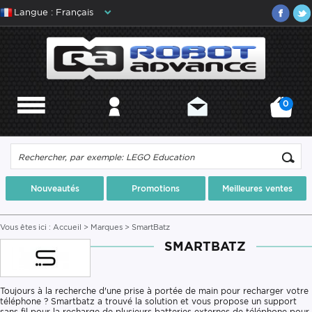
Langue : Français
0
MENU
MON COMPTE
CONTACT
MON PANIER
Nouveautés
Promotions
Meilleures ventes
Vous êtes ici :
Accueil
>
Marques
> SmartBatz
SMARTBATZ
Toujours à la recherche d'une prise à portée de main pour recharger votre
téléphone ? Smartbatz a trouvé la solution et vous propose un support
sans fil pour la recharge de plusieurs batteries externes de téléphone pour