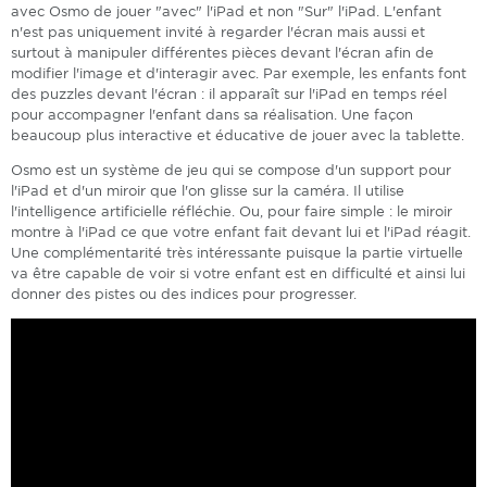
avec Osmo de jouer "avec" l'iPad et non "Sur" l'iPad. L'enfant
n'est pas uniquement invité à regarder l'écran mais aussi et
surtout à manipuler différentes pièces devant l'écran afin de
modifier l'image et d'interagir avec. Par exemple, les enfants font
des puzzles devant l'écran : il apparaît sur l'iPad en temps réel
pour accompagner l'enfant dans sa réalisation. Une façon
beaucoup plus interactive et éducative de jouer avec la tablette.
Osmo est un système de jeu qui se compose d'un support pour
l'iPad et d'un miroir que l'on glisse sur la caméra. Il utilise
l'intelligence artificielle réfléchie. Ou, pour faire simple : le miroir
montre à l'iPad ce que votre enfant fait devant lui et l'iPad réagit.
Une complémentarité très intéressante puisque la partie virtuelle
va être capable de voir si votre enfant est en difficulté et ainsi lui
donner des pistes ou des indices pour progresser.