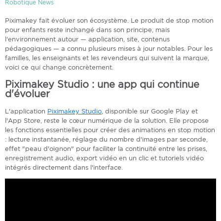
Robotique News
Piximakey fait évoluer son écosystème. Le produit de stop motion
pour enfants reste inchangé dans son principe, mais
l'environnement autour — application, site, contenus
pédagogiques — a connu plusieurs mises à jour notables. Pour les
familles, les enseignants et les revendeurs qui suivent la marque,
voici ce qui change concrètement.
Piximakey Studio : une app qui continue
d'évoluer
L'application
Piximakey Studio
, disponible sur Google Play et
l'App Store, reste le cœur numérique de la solution. Elle propose
les fonctions essentielles pour créer des animations en stop motion
: lecture instantanée, réglage du nombre d'images par seconde,
effet "peau d'oignon" pour faciliter la continuité entre les prises,
enregistrement audio, export vidéo en un clic et tutoriels vidéo
intégrés directement dans l'interface.