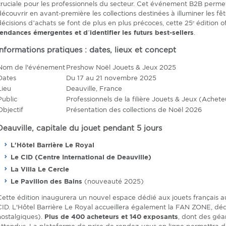
cruciale pour les professionnels du secteur. Cet événement B2B permet
découvrir en avant-première les collections destinées à illuminer les fê
décisions d’achats se font de plus en plus précoces, cette 25ᵉ édition
tendances émergentes et d’identifier les futurs best-sellers
.
Informations pratiques : dates, lieux et concept
Nom de l'événement
Preshow Noël Jouets & Jeux 2025
Dates
Du 17 au 21 novembre 2025
Lieu
Deauville, France
Public
Professionnels de la filière Jouets & Jeux (Achete
Objectif
Présentation des collections de Noël 2026
Deauville, capitale du jouet pendant 5 jours
L'Hôtel Barrière Le Royal
Le CID (Centre International de Deauville)
La Villa Le Cercle
Le Pavillon des Bains
(nouveauté 2025)
Cette édition inaugurera un nouvel espace dédié aux jouets français au
CID. L'Hôtel Barrière Le Royal accueillera également la FAN ZONE, déd
nostalgiques).
Plus de 400 acheteurs et 140 exposants
, dont des gé