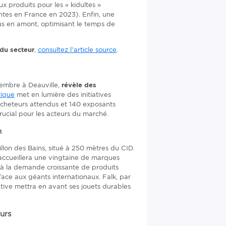
 produits pour les « kidultes »
tes en France en 2023). Enfin, une
us en amont, optimisant le temps de
 du secteur
,
consultez l’article source
.
vembre à Deauville,
révèle des
rique
met en lumière des initiatives
 acheteurs attendus et 140 exposants
rucial pour les acteurs du marché.
n
llon des Bains, situé à 250 mètres du CID.
accueillera une vingtaine de marques
 à la demande croissante de produits
 face aux géants internationaux. Falk, par
tive mettra en avant ses jouets durables
urs