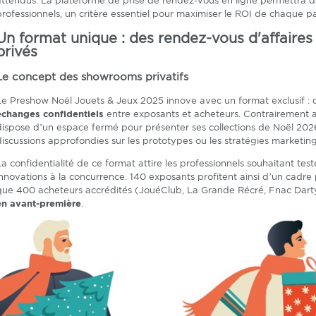
attendus. La plateforme de prise de rendez-vous en ligne permettra d
professionnels, un critère essentiel pour maximiser le ROI de chaque pa
Un format unique : des rendez-vous d'affaire
privés
Le concept des showrooms privatifs
Le Preshow Noël Jouets & Jeux 2025 innove avec un format exclusif :
échanges confidentiels
entre exposants et acheteurs. Contrairement a
dispose d’un espace fermé pour présenter ses collections de Noël 2026 
discussions approfondies sur les prototypes ou les stratégies marketing
La confidentialité de ce format attire les professionnels souhaitant test
innovations à la concurrence. 140 exposants profitent ainsi d’un cadre 
que 400 acheteurs accrédités (JouéClub, La Grande Récré, Fnac Darty
en avant-première
.