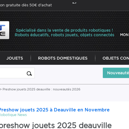
son gratuite dès 50€ d'achat
Spécialisé dans la vente de produits robotiques !
Robots éducatifs, robots jouets, objets connectés
MON
JOUETS
ROBOTS DOMESTIQUES
OBJETS CO
Nouveauté
> Preshow jouets 2025 deauville : nouveautés 2026
Preshow jouets 2025 à Deauville en Novembre
Robotique News
preshow jouets 2025 deauville