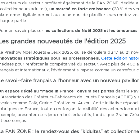
Les acteurs du secteur profitent également de la FAN ZONE, dédiée aux
(collectionneurs adultes),
un marché en forte croissance
(28 % des ven
plateforme digitale permet aux acheteurs de planifier leurs rendez-vo
chaque partie.
Pour en savoir plus sur
les collections de Noël 2025 et les tendances
Les grandes nouveautés de l'édition 2025
Le Preshow Noël Jouets & Jeux 2025, qui se déroulera du 17 au 21 no
innovations stratégiques pour les professionnels
.
Cette édition histo
inédites pour renforcer la compétitivité du secteur. Avec plus de 400
français et internationaux, l'événement s'impose comme un carrefour c
Le savoir-faire français à l'honneur avec un nouveau pavillo
Un espace dédié au "Made in France" ouvrira ses portes
dans le Pavi
L'Association des Créateurs-Fabricants de Jouets Français (ACFJF) y 
locales comme Falk, Graine Créative ou Auzou. Cette initiative répond
fabriqués en France, tout en renforçant la visibilité des acteurs locaux
exemple, présentera ses jeux en bois éducatifs, tandis que Graine Créa
et éco-conçus.
La FAN ZONE : le rendez-vous des "kidultes" et collectionne