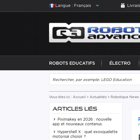
Langue : Français
Livrai
ROBOTS EDUCATIFS
ÉLECTRO
Vous êtes ici :
Accueil
>
Actualités
>
Robotique News
ARTICLES LIÉS
Piximakey en 2026 : nouvelle
app et nouveaux contenus
Hypershell X : quel exosquelette
motorisé choisir ?