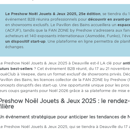
Le Preshow Noël Jouets & Jeux 2025, 25e édition
, se tiendra du
événement B2B réunira professionnels pour
découvrir en avant-pr
en showrooms exclusifs. Le Pavillon des Bains accueillera un
espace
(ACFJF), tandis que la FAN ZONE by Preshow s’adressera aux fans
acheteurs et 140 exposants internationaux (Asmodée, Funko), l’
un dispositif start-up
. Une plateforme en ligne permettra de planif
échanges.
Le Preshow Noël Jouets & Jeux 2025 à Deauville est-il LA clé pour
ant
futurs best-sellers
? Cet événement B2B réunit, du 17 au 21 novembre,
JouéClub à Veepee, dans un format exclusif de showrooms privés. Déc
Pavillon des Bains, les licences collector de la FAN ZONE by Preshow (
concepts disruptifs des start-up. Une opportunité unique pour les pros
leurs coups gagnants pour Noël 2026 grâce à sa plateforme de mise en
Preshow Noël Jouets & Jeux 2025 : le rendez-
filière
Un événement stratégique pour anticiper les tendances de 
Le Preshow Noël Jouets & Jeux 2025, qui se tiendra à Deauville du 1