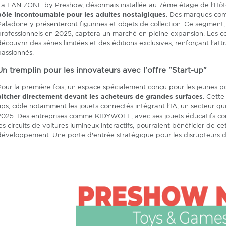
La FAN ZONE by Preshow, désormais installée au 7ème étage de l'Hôte
pôle incontournable pour les adultes nostalgiques
. Des marques com
Paladone y présenteront figurines et objets de collection. Ce segment
professionnels en 2025, captera un marché en pleine expansion. Les 
découvrir des séries limitées et des éditions exclusives, renforçant l'at
passionnés.
Un tremplin pour les innovateurs avec l'offre "Start-up"
Pour la première fois, un espace spécialement conçu pour les jeunes 
pitcher directement devant les acheteurs de grandes surfaces
. Cette
ups, cible notamment les jouets connectés intégrant l'IA, un secteur 
2025. Des entreprises comme KIDYWOLF, avec ses jouets éducatifs con
les circuits de voitures lumineux interactifs, pourraient bénéficier de c
développement. Une porte d'entrée stratégique pour les disrupteurs 