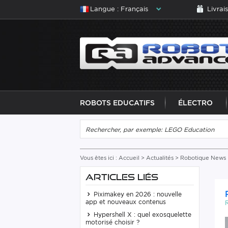
Langue : Français
Livrai
ROBOTS EDUCATIFS
ÉLECTRO
Vous êtes ici :
Accueil
>
Actualités
>
Robotique News
ARTICLES LIÉS
Piximakey en 2026 : nouvelle
app et nouveaux contenus
Hypershell X : quel exosquelette
motorisé choisir ?