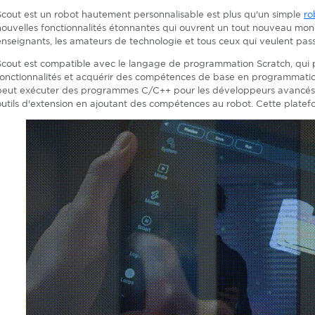
Scout est un robot hautement personnalisable est plus qu'un simple
ro
nouvelles fonctionnalités étonnantes qui ouvrent un tout nouveau monde
enseignants, les amateurs de technologie et tous ceux qui veulent pass
Scout est compatible avec le langage de programmation Scratch, qui pe
fonctionnalités et acquérir des compétences de base en programmatio
peut exécuter des programmes C/C++ pour les développeurs avancés. Il
outils d'extension en ajoutant des compétences au robot. Cette plate