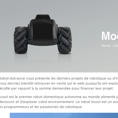
Robot-Advance vous présente les derniers projets de robotique ou d'in
vous devriez bientôt retrouver en vente sur le web puisqu'ils ont expl
récolté par rapport à la somme demandée pour financer leur projet.
Scout est le premier robot domestique autonome au monde alimenté par
découvrir et d'explorer votre environnement. Le robot Scout est un exc
les programmeurs et les passionnés de robotique.