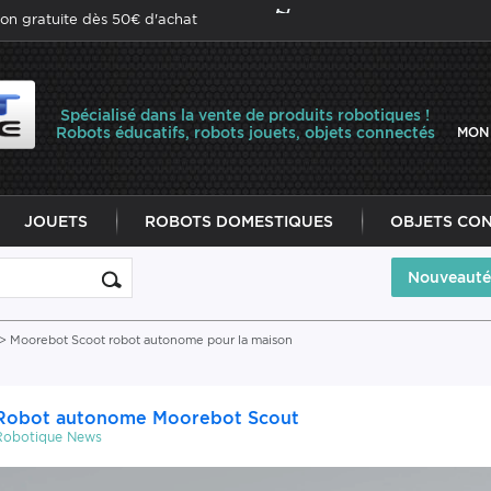
son gratuite dès 50€ d'achat
Spécialisé dans la vente de produits robotiques !
Robots éducatifs, robots jouets, objets connectés
MON
JOUETS
ROBOTS DOMESTIQUES
OBJETS CO
Nouveauté
> Moorebot Scoot robot autonome pour la maison
Robot autonome Moorebot Scout
Robotique News