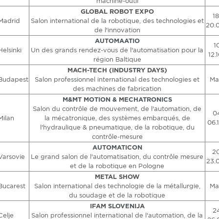
machine-outil
GLOBAL ROBOT EXPO
18
Madrid
Salon international de la robotique, des technologies et
20.
de l'innovation
AUTOMAATIO
1
Helsinki
Un des grands rendez-vous de l'automatisation pour la
12.
région Baltique
MACH-TECH (INDUSTRY DAYS)
Budapest
Salon professionnel international des technologies et
Ma
des machines de fabrication
M&MT MOTION & MECHATRONICS
Salon du contrôle de mouvement, de l'automation, de
04
Milan
la mécatronique, des systèmes embarqués, de
06.
l'hydraulique & pneumatique, de la robotique, du
contrôle-mesure
AUTOMATICON
20
Varsovie
Le grand salon de l'automatisation, du contrôle mesure
23.
et de la robotique en Pologne
METAL SHOW
Bucarest
Salon international des technologie de la métallurgie,
Ma
du soudage et de la robotique
IFAM SLOVENIJA
24
Celje
Salon professionnel international de l'automation, de la