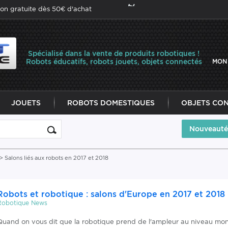
son gratuite dès 50€ d'achat
Spécialisé dans la vente de produits robotiques !
Robots éducatifs, robots jouets, objets connectés
MON
JOUETS
ROBOTS DOMESTIQUES
OBJETS CO
Nouveauté
> Salons liés aux robots en 2017 et 2018
Robots et robotique : salons d'Europe en 2017 et 2018
Robotique News
Quand on vous dit que la robotique prend de l'ampleur au niveau mond