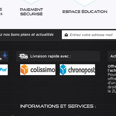
e
Paiement
Espace éducation
ts
sécurisé
 nos bons plans et actualités
Livraison rapide avec :
Act
Offr
l'ac
Pour
offr
d'un
droit
le 2
Informations et services :