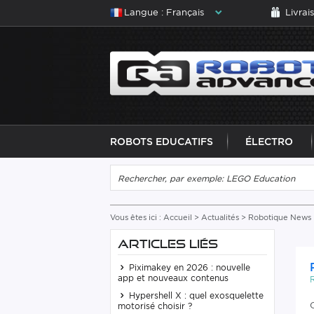
Langue : Français
Livrai
ROBOTS EDUCATIFS
ÉLECTRO
Vous êtes ici :
Accueil
>
Actualités
>
Robotique News
ARTICLES LIÉS
Piximakey en 2026 : nouvelle
app et nouveaux contenus
Hypershell X : quel exosquelette
motorisé choisir ?