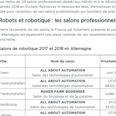
pas moins de 24 salons professionnels dédiés aux robots et à la robotiqu
l'année 2018 en Europe. Retrouvez ci-dessous les lieux, thématiques 
sûre pour certaines) de ces salons professionnels qui touchent de près 
Robots et robotique : les salons professionnel
Parmi l'ensemble de ces salons la France est fortement présente et prévo
L'Allemagne est également une place centrale de ces rassemblement po
prochaine.
Salons de robotique 2017 et 2018 en Allemagne
Ville
Nom du salon
Prochain
ALL ABOUT AUTOMATION
Essen
Juin 
​Salon des technologies d'automation
ALL ABOUT AUTOMATION
07.0
Friedrichshafen
​​Salon des technologies d'automation
08.03.
MAKER FAIRE BODENSEE
Friedrichshafen
Juillet
Salon du bricolage et de la création
ALL ABOUT AUTOMATION
24.0
Hambourg
Salon des technologies de l'automation
25.01.
ALL ABOUT AUTOMATION
27.0
Leipzig