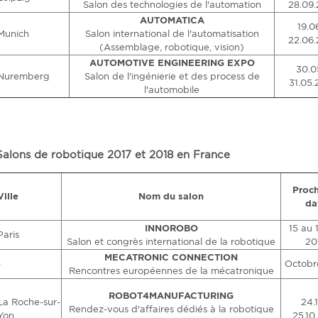
Salon des technologies de l'automation
28.09.
AUTOMATICA
19.0
Munich
Salon international de l'automatisation
22.06.
(Assemblage, robotique, vision)
AUTOMOTIVE ENGINEERING EXPO
30.0
Nuremberg
Salon de l'ingénierie et des process de
31.05.
l'automobile
Salons de robotique 2017 et 2018 en France
Proc
Ville
Nom du salon
da
INNOROBO
15 au 
Paris
Salon et congrès international de la robotique
20
MECATRONIC CONNECTION
-
Octobr
Rencontres européennes de la mécatronique
ROBOT4MANUFACTURING
La Roche-sur-
24.1
Rendez-vous d'affaires dédiés à la robotique
Yon
25.10