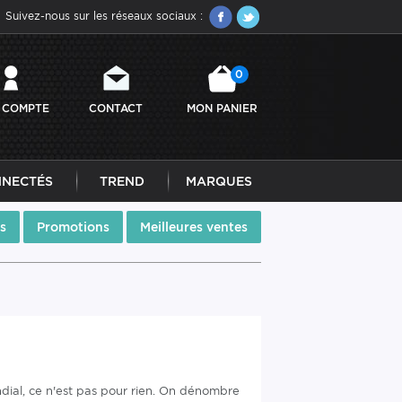
Suivez-nous sur les réseaux sociaux :
0
 COMPTE
CONTACT
MON PANIER
NNECTÉS
TREND
MARQUES
s
Promotions
Meilleures ventes
ial, ce n'est pas pour rien. On dénombre