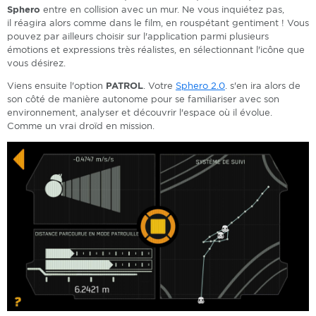
Sphero
entre en collision avec un mur. Ne vous inquiétez pas,
il réagira alors comme dans le film, en rouspétant gentiment ! Vous
pouvez par ailleurs choisir sur l'application parmi plusieurs
émotions et expressions très réalistes, en sélectionnant l'icône que
vous désirez.
Viens ensuite l'option
PATROL
. Votre
Sphero 2.0
. s'en ira alors de
son côté de manière autonome pour se familiariser avec son
environnement, analyser et découvrir l'espace où il évolue.
Comme un vrai droïd en mission.