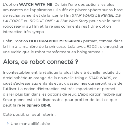
L'option
WATCH WITH ME
. De loin l'une des options les plus
amusantes de l'application ! Il suffit de placer Sphero sur sa base
de rechargement et de lancer le film
STAR WARS LE REVEIL DE
LA FORCE
ou
ROGUE ONE
:
A Star Wars Story
pour voir le petit
robot réagir au film et faire ses commentaires ! Une option
interactive très sympa.
Enfin, l'option
HOLOGRAPHIC MESSAGING
permet, comme dans
le film à la manière de la princesse Leïa avec R2D2 , d'enregistrer
une vidéo que le robot transformera en hologramme !
Alors, ce robot connecté ?
Incontestablement la réplique la plus fidèle à échelle réduite du
droïd sphérique orange de la nouvelle trilogie STAR WARS, ce
jouet s'adresse aux enfants et aux passionnés qui seront ravis de
l'utiliser. La notion d'interaction est très importante et permet
d'aller plus loin dans les options de jeux. L'application mobile sur
Smartphone est ici indispensable pour profiter de tout ce que
peut faire le
Sphero BB-8
.
Coté positif, on peut retenir :
Une maniabilité aisée