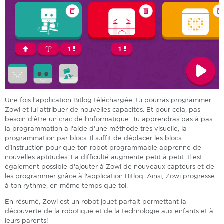
Une fois l'application Bitlog téléchargée, tu pourras programmer
Zowi et lui attribuer de nouvelles capacités. Et pour cela, pas
besoin d'être un crac de l'informatique. Tu apprendras pas à pas
la programmation à l'aide d'une méthode très visuelle, la
programmation par blocs. Il suffit de déplacer les blocs
d'instruction pour que ton robot programmable apprenne de
nouvelles aptitudes. La difficulté augmente petit à petit. Il est
également possible d'ajouter à Zowi de nouveaux capteurs et de
les programmer grâce à l'application Bitloq. Ainsi, Zowi progresse
à ton rythme, en même temps que toi.
En résumé, Zowi est un robot jouet parfait permettant la
découverte de la robotique et de la technologie aux enfants et à
leurs parents!