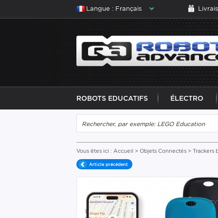
Langue : Français
Livrai
ROBOTS EDUCATIFS
ÉLECTRO
Vous êtes ici :
Accueil
>
Objets Connectés
>
Trackers 
Article précédent