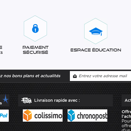
e
Paiement
Espace éducation
ts
sécurisé
 nos bons plans et actualités
Livraison rapide avec :
Act
Offr
l'ac
Pour
offr
d'un