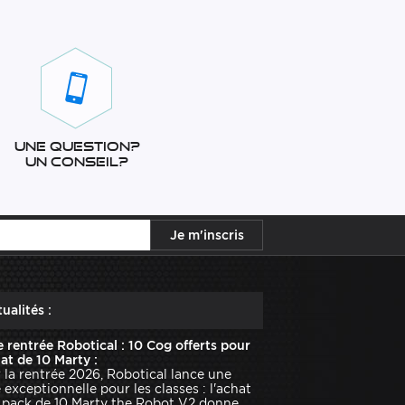
Une question?
Un conseil?
ualités :
e rentrée Robotical : 10 Cog offerts pour
hat de 10 Marty :
 la rentrée 2026, Robotical lance une
e exceptionnelle pour les classes : l'achat
 pack de 10 Marty the Robot V2 donne