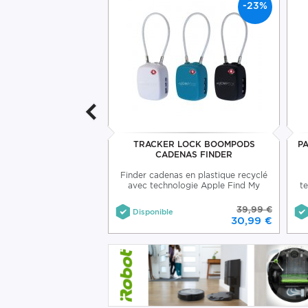
-10%
-23%
 NOIR BOOMPODS
TRACKER LOCK BOOMPODS
PA
CADENAS FINDER
lastique recycléavec
Finder cadenas en plastique recyclé
ie Apple Find My
avec technologie Apple Find My
te
29,99 €
39,99 €
Disponible
26,99 €
30,99 €