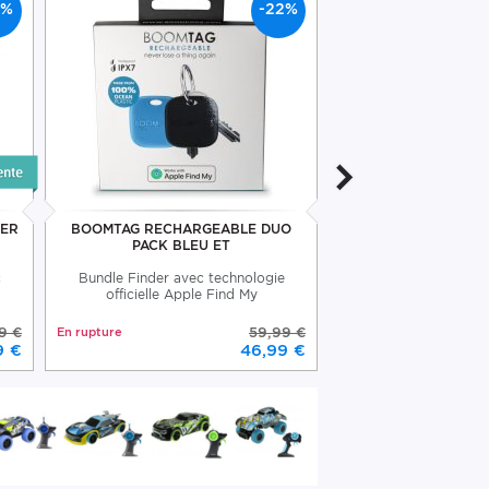
7%
-22%
DER
BOOMTAG RECHARGEABLE DUO
BOOMTAG MULT
PACK BLEU ET
BOOMPO
c
Bundle Finder avec technologie
Finder en plastique
officielle Apple Find My
technologie App
9 €
En rupture
59,99 €
Disponible
9 €
46,99 €