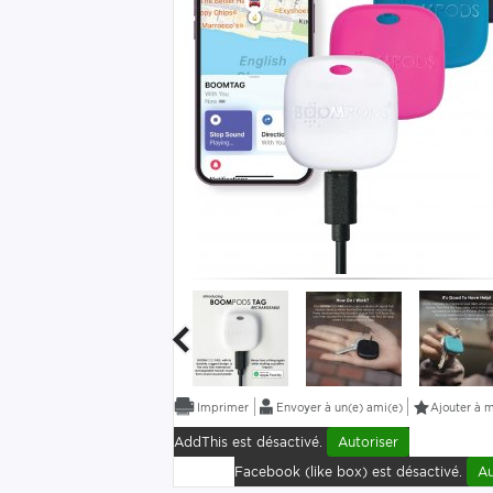
Envoyer à un(e) ami(e)
Ajouter à m
AddThis est désactivé.
Autoriser
Facebook (like box) est désactivé.
Au