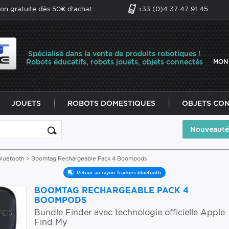
son gratuite dès 50€ d'achat
+33 (0)4 37 47 91 45
Spécialisé dans la vente de produits robotiques !
Robots éducatifs, robots jouets, objets connectés
MON
JOUETS
ROBOTS DOMESTIQUES
OBJETS CO
Nouveauté
bluetooth
> Boomtag Rechargeable Pack 4 Boompods
Retour au rayon Trackers bluetooth
BOOMTAG RECHARGEABLE PACK 4
BOOMPODS
Bundle Finder avec technologie officielle Apple
Find My