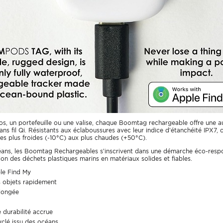
 dos, un portefeuille ou une valise, chaque Boomtag rechargeable offre une
ns fil Qi. Résistants aux éclaboussures avec leur indice d’étanchéité IPX7,
les plus froides (-10°C) aux plus chaudes (+50°C).
éans, les Boomtag Rechargeables s’inscrivent dans une démarche éco-respo
ion des déchets plastiques marins en matériaux solides et fiables.
ple Find My
s objets rapidement
olongée
 durabilité accrue
yclé issu des océans