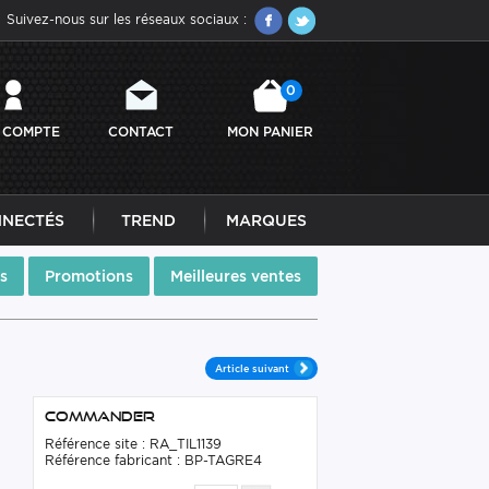
Suivez-nous sur les réseaux sociaux :
0
 COMPTE
CONTACT
MON PANIER
NNECTÉS
TREND
MARQUES
s
Promotions
Meilleures ventes
Article suivant
Commander
Référence site : RA_TIL1139
Référence fabricant : BP-TAGRE4