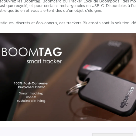
écouvrez les Boomtag, Boomcard ou Tracker Lock de Boompods : des mod
lastique recyclé, et pour certains rechargeables en USB-C. Disponibles à l’un
otre quotidien et vous alertent dès qu’un objet s’éloigne.
ratiques, discrets et éco-conçus, ces trackers Bluetooth sont la solution idé