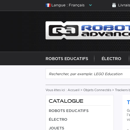
Langue : Français
Livrai
ROBOTS EDUCATIFS
ÉLECTRO
Vous êtes ici :
Accueil
>
Objets Connectés
>
Trackers 
CATALOGUE
G
ROBOTS EDUCATIFS
l
ÉLECTRO
v
JOUETS