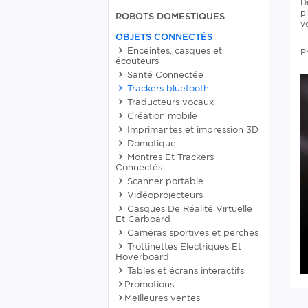
D
p
ROBOTS DOMESTIQUES
v
OBJETS CONNECTÉS
Enceintes, casques et
P
écouteurs
Santé Connectée
Trackers bluetooth
Traducteurs vocaux
Création mobile
Imprimantes et impression 3D
Domotique
Montres Et Trackers
Connectés
Scanner portable
Vidéoprojecteurs
Casques De Réalité Virtuelle
Et Carboard
Caméras sportives et perches
Trottinettes Electriques Et
Hoverboard
Tables et écrans interactifs
Promotions
Meilleures ventes