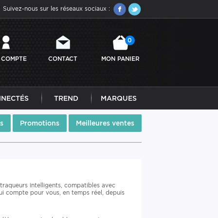
Suivez-nous sur les réseaux sociaux :
0
 COMPTE
CONTACT
MON PANIER
NNECTÉS
TREND
MARQUES
s
Promotions
Meilleures ventes
traqueurs intelligents, compatibles avec
qui compte pour vous, en temps réel, depuis