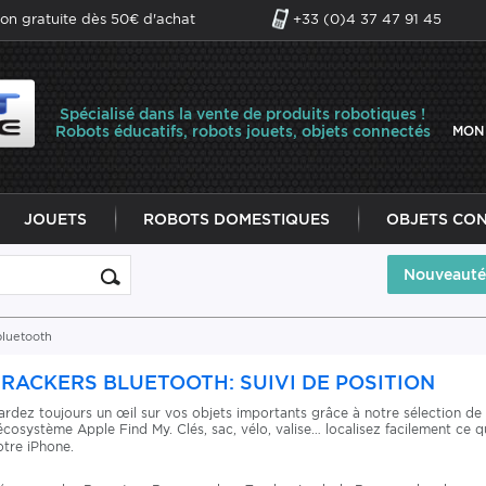
son gratuite dès 50€ d'achat
+33 (0)4 37 47 91 45
Spécialisé dans la vente de produits robotiques !
Robots éducatifs, robots jouets, objets connectés
MON
JOUETS
ROBOTS DOMESTIQUES
OBJETS CO
Nouveauté
bluetooth
TRACKERS BLUETOOTH: SUIVI DE POSITION
ardez toujours un œil sur vos objets importants grâce à notre sélection de 
’écosystème Apple Find My. Clés, sac, vélo, valise… localisez facilement ce 
otre iPhone.