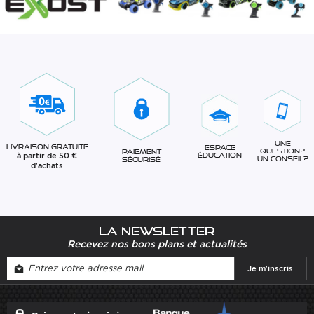
Une
Livraison gratuite
Espace
question?
Paiement
à partir de 50 €
éducation
Un conseil?
sécurisé
d'achats
La newsletter
Recevez nos bons plans et actualités