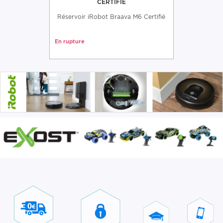
CERTIFIÉ
Réservoir iRobot Braava M6 Certifié
En rupture