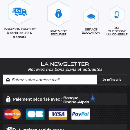
Une
Livraison gratuite
Espace
question?
Paiement
à partir de 50 €
éducation
Un conseil?
sécurisé
d'achats
La newsletter
Recevez nos bons plans et actualités
Paiement sécurisé avec :