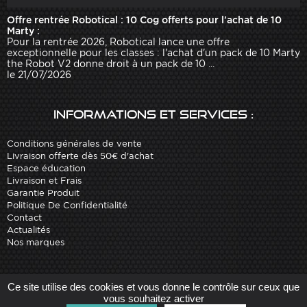
Offre rentrée Robotical : 10 Cog offerts pour l'achat de 10
Marty :
Pour la rentrée 2026, Robotical lance une offre
exceptionnelle pour les classes : l'achat d'un pack de 10 Marty
the Robot V2 donne droit à un pack de 10 ...
le 21/07/2026
Informations et services :
Conditions générales de vente
Livraison offerte dès 50€ d'achat
Espace éducation
Livraison et Frais
Garantie Produit
Politique De Confidentialité
Contact
Actualités
Nos marques
Site réalisé par
Arobases
-
Ce site utilise des cookies et vous donne le contrôle sur ceux que
Copyright 2010-2023 www.robot-advance.com
vous souhaitez activer