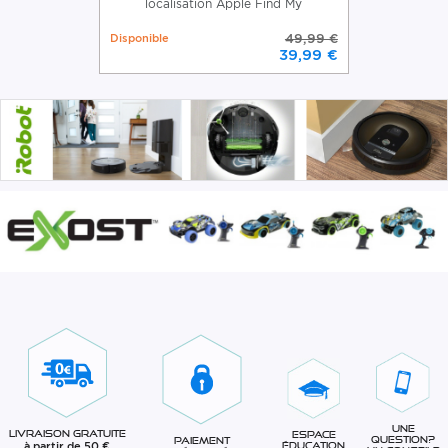
localisation Apple Find My
Disponible
49,99 €
39,99 €
Une
Livraison gratuite
Espace
question?
Paiement
à partir de 50 €
éducation