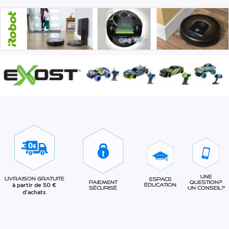
Une
Livraison gratuite
Espace
question?
Paiement
à partir de 50 €
éducation
Un conseil?
sécurisé
d'achats