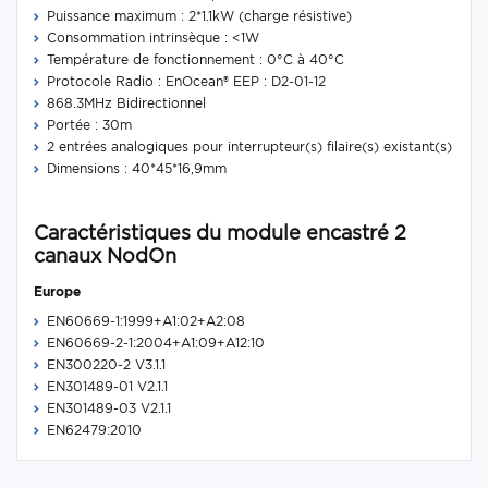
Puissance maximum : 2*1.1kW (charge résistive)
Consommation intrinsèque : <1W
Température de fonctionnement : 0°C à 40°C
Protocole Radio : EnOcean® EEP : D2-01-12
868.3MHz Bidirectionnel
Portée : 30m
2 entrées analogiques pour interrupteur(s) filaire(s) existant(s)
Dimensions : 40*45*16,9mm
Caractéristiques du module encastré 2
canaux NodOn
Europe
EN60669-1:1999+A1:02+A2:08
EN60669-2-1:2004+A1:09+A12:10
EN300220-2 V3.1.1
EN301489-01 V2.1.1
EN301489-03 V2.1.1
EN62479:2010