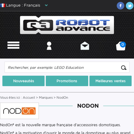
Langue : Français
0
MENU
MON COMPTE
CONTACT
MON PANIER
Nouveautés
Promotions
Meilleures ventes
Vous êtes ici :
Accueil
>
Marques
> NodOn
NODON
NodOn® est la nouvelle marque française d’accessoires domotiques.
NodOn® a la motivation d’ouvrir le monde de la domotique au plus grand