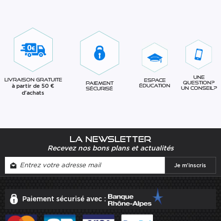
Une
Livraison gratuite
Espace
question?
Paiement
à partir de 50 €
éducation
Un conseil?
sécurisé
d'achats
La newsletter
Recevez nos bons plans et actualités
Paiement sécurisé avec :