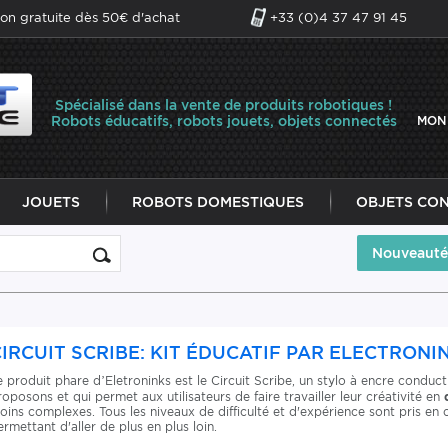
son gratuite dès 50€ d'achat
+33 (0)4 37 47 91 45
Spécialisé dans la vente de produits robotiques !
Robots éducatifs, robots jouets, objets connectés
MON
JOUETS
ROBOTS DOMESTIQUES
OBJETS CO
Nouveauté
IRCUIT SCRIBE: KIT ÉDUCATIF PAR ELECTRONI
e produit phare d’Eletroninks est le Circuit Scribe, un stylo à encre conduct
roposons et qui permet aux utilisateurs de faire travailler leur créativité en
oins complexes. Tous les niveaux de difficulté et d'expérience sont pris en c
ermettant d'aller de plus en plus loin.