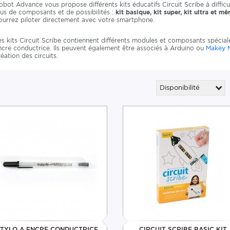
obot Advance vous propose différents kits éducatifs Circuit Scribe à diffic
lus de composants et de possibilités :
kit basique, kit super, kit ultra et 
ourrez piloter directement avec votre smartphone.
es kits Circuit Scribe contiennent différents modules et composants spécia
ncre conductrice. Ils peuvent également être associés à Arduino ou
Makey 
réation des circuits.
Disponibilité
TYLO A ENCRE CONDUCTRICE
CIRCUIT SCRIBE BASIC KIT