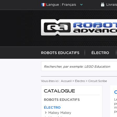
Langue : Français
Livrai
ROBOTS EDUCATIFS
ÉLECTRO
Vous êtes ici :
Accueil
>
Électro
>
Circuit Scribe
CATALOGUE
C
L
ROBOTS EDUCATIFS
p
ÉLECTRO
m
p
Makey Makey