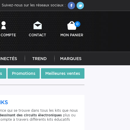
Suivez-nous sur les réseaux sociaux :
0
 COMPTE
CONTACT
MON PANIER
NNECTÉS
TREND
MARQUES
s
Promotions
Meilleures ventes
NKS
rice qui se trouve dans tous les kits que nous
dessinant des circuits électroniques
plus ou
ompte à travers différents kits éducatifs