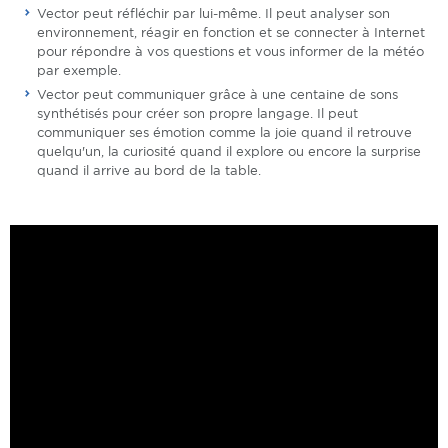
Vector peut réfléchir par lui-même. Il peut analyser son
environnement, réagir en fonction et se connecter à Internet
pour répondre à vos questions et vous informer de la météo
par exemple.
Vector peut communiquer grâce à une centaine de sons
synthétisés pour créer son propre langage. Il peut
communiquer ses émotion comme la joie quand il retrouve
quelqu'un, la curiosité quand il explore ou encore la surprise
quand il arrive au bord de la table.