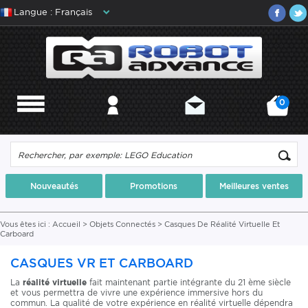
Langue : Français
0
MENU
MON COMPTE
CONTACT
MON PANIER
Nouveautés
Promotions
Meilleures ventes
Vous êtes ici :
Accueil
>
Objets Connectés
>
Casques De Réalité Virtuelle Et
Carboard
CASQUES VR ET CARBOARD
La
réalité virtuelle
fait maintenant partie intégrante du 21 ème siècle
et vous permettra de vivre une expérience immersive hors du
commun. La qualité de votre expérience en réalité virtuelle dépendra