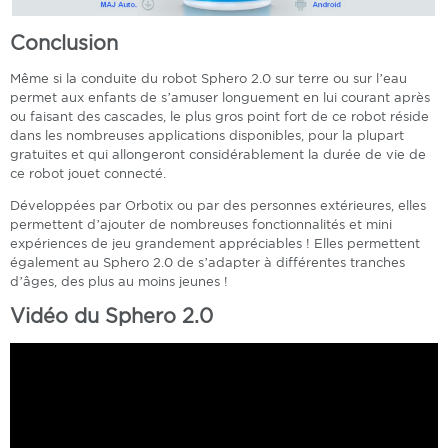
Conclusion
Même si la conduite du robot Sphero 2.0 sur terre ou sur l’eau
permet aux enfants de s’amuser longuement en lui courant après
ou faisant des cascades, le plus gros point fort de ce robot réside
dans les nombreuses applications disponibles, pour la plupart
gratuites et qui allongeront considérablement la durée de vie de
ce robot jouet connecté.
Développées par Orbotix ou par des personnes extérieures, elles
permettent d’ajouter de nombreuses fonctionnalités et mini
expériences de jeu grandement appréciables ! Elles permettent
également au Sphero 2.0 de s’adapter à différentes tranches
d’âges, des plus au moins jeunes !
Vidéo du Sphero 2.0