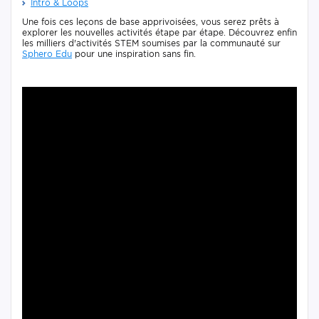
Intro & Loops
Une fois ces leçons de base apprivoisées, vous serez prêts à
explorer les nouvelles activités étape par étape. Découvrez enfin
les milliers d'activités STEM soumises par la communauté sur
Sphero Edu
pour une inspiration sans fin.